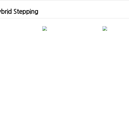
brid Stepping
42mm
60mm