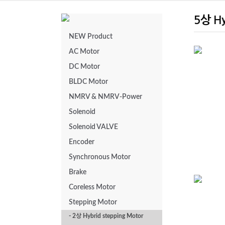
5상 Hy
NEW Product
AC Motor
DC Motor
24mm
BLDC Motor
NMRV & NMRV-Power
Solenoid
Solenoid VALVE
Encoder
Synchronous Motor
Brake
Coreless Motor
Stepping Motor
AGK
- 2상 Hybrid stepping Motor