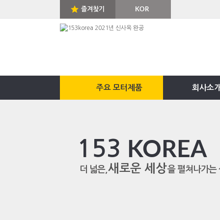
즐겨찾기
KOR
ENG
주요 모터제품
회사소
153
KOREA
새로운 세상
더 넓은,
을 펼쳐나가는 