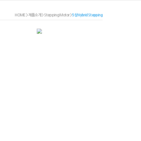
HOME
>
제품소개
>
Stepping Motor
>
5상 Hybrid Stepping
85mm