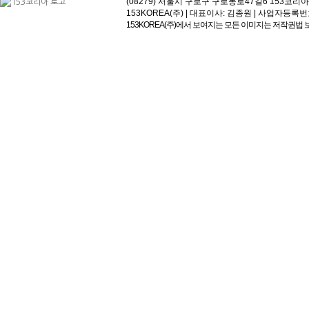
(08279) 서울시 구로구 구로동로47길6 153코리아빌딩 | 고객
153KOREA(주) | 대표이사: 김종원 | 사업자등록번호:113-81
153KOREA(주)에서 보여지는 모든 이미지는 저작권법