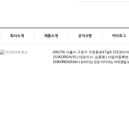
NYM-25H
회사소개
제품소개
공지사항
카다로그
(08279) 서울시 구로구 구로동로47길6 153코리아빌딩 | 고객
153KOREA(주) | 대표이사: 김종원 | 사업자등록번호:113-81
153KOREA(주)에서 보여지는 모든 이미지는 저작권법