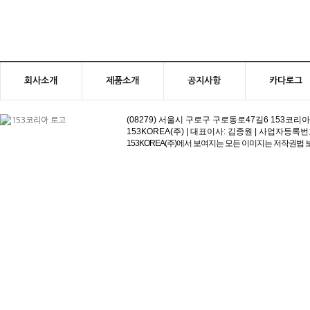
회사소개
제품소개
공지사항
카다로그
(08279) 서울시 구로구 구로동로47길6 153코리아빌딩 | 고객
153KOREA(주) | 대표이사: 김종원 | 사업자등록번호:113-81
153KOREA(주)에서 보여지는 모든 이미지는 저작권법