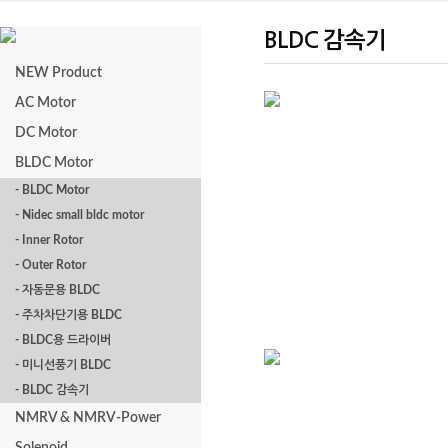
BLDC 감속기
NEW Product
AC Motor
DC Motor
XTG6□K
BLDC Motor
- BLDC Motor
- Nidec small bldc motor
- Inner Rotor
- Outer Rotor
- 자동문용 BLDC
- 주차차단기용 BLDC
- BLDC용 드라이버
- 미니선풍기 BLDC
- BLDC 감속기
XTG10□K
NMRV & NMRV-Power