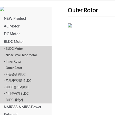
Outer Rotor
NEW Product
AC Motor
DC Motor
DLG-73TYPE
DL
BLDC Motor
- BLDC Motor
- Nidec small bldc motor
- Inner Rotor
- Outer Rotor
- 자동문용 BLDC
- 주차차단기용 BLDC
- BLDC용 드라이버
- 미니선풍기 BLDC
- BLDC 감속기
NMRV & NMRV-Power