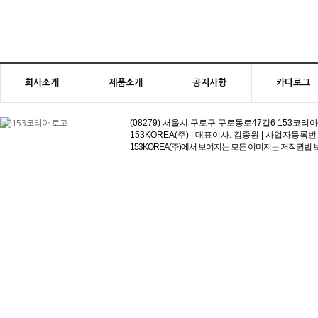
회사소개
제품소개
공지사항
카다로그
(08279) 서울시 구로구 구로동로47길6 153코리아빌딩 | 고객
153KOREA(주) | 대표이사: 김종원 | 사업자등록번호:113-81
153KOREA(주)에서 보여지는 모든 이미지는 저작권법