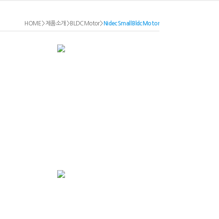
HOME
>
제품소개
>
BLDC Motor
>
Nidec Small Bldc Motor
27H Series
153W-1773-13H