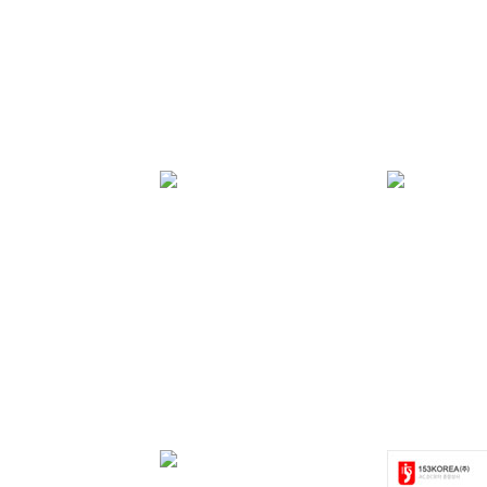
K35
K42-4932