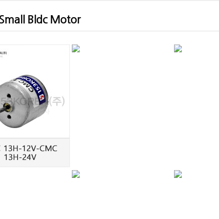
Small Bldc Motor
CMC 27H-24V
C
CMC 22H-12V-CMC
22H-24V
KGC-2419
KGC-3640 BLDC