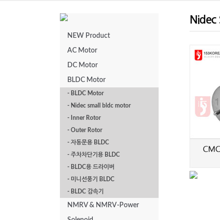
Nidec 
NEW Product
AC Motor
DC Motor
CMC 13H-12V-CM
BLDC Motor
13H-24V
- BLDC Motor
- Nidec small bldc motor
- Inner Rotor
- Outer Rotor
- 자동문용 BLDC
- 주차차단기용 BLDC
- BLDC용 드라이버
- 미니선풍기 BLDC
- BLDC 감속기
13H Series
NMRV & NMRV-Power