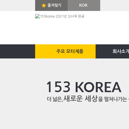
즐겨찾기
KOR
ENG
주요 모터제품
회사소
153
KOREA
새로운 세상
더 넓은,
을 펼쳐나가는 