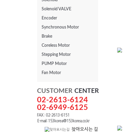
Solenoid
Solenoid VALVE
Encoder
Synchronous Motor
Brake
Coreless Motor
Stepping Motor
PUMP Motor
K22
Fan Motor
CUSTOMER
CENTER
02-2613-6124
02-6949-6125
FAX : 02-2613-6151
E-mail :153korea@153korea.co.kr
찾아오시는 길