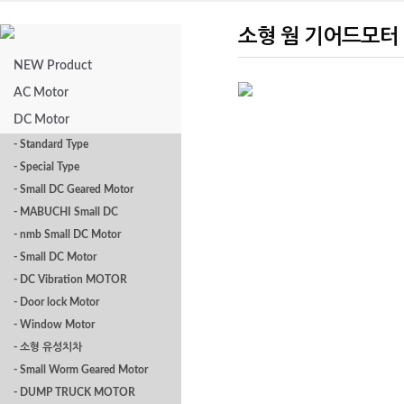
소형 웜 기어드모터
NEW Product
AC Motor
DC Motor
KWC-3429 SERIES
KWC-
- Standard Type
- Special Type
- Small DC Geared Motor
- MABUCHI Small DC
- nmb Small DC Motor
- Small DC Motor
- DC Vibration MOTOR
- Door lock Motor
- Window Motor
- 소형 유성치차
- Small Worm Geared Motor
- DUMP TRUCK MOTOR