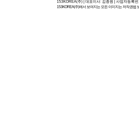
153KOREA(주) | 대표이사: 김종원 | 사업자등록번호:113-81
153KOREA(주)에서 보여지는 모든 이미지는 저작권법