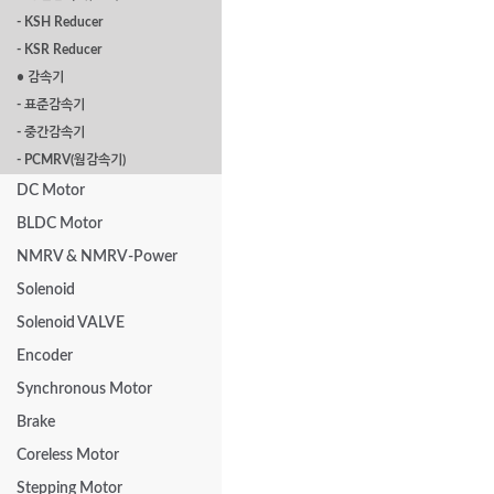
- KSH Reducer
- KSR Reducer
• 감속기
- 표준감속기
- 중간감속기
- PCMRV(웜감속기)
DC Motor
BLDC Motor
NMRV & NMRV-Power
Solenoid
Solenoid VALVE
Encoder
Synchronous Motor
Brake
Coreless Motor
Stepping Motor